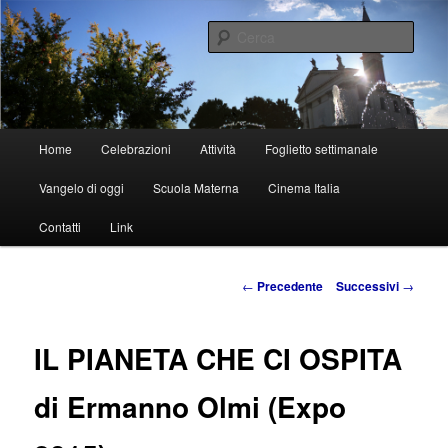
Vai
al
Cerca
contenuto
principale
Parrocchia di Dolo
Menu
Home
Celebrazioni
Attività
Foglietto settimanale
principale
Vangelo di oggi
Scuola Materna
Cinema Italia
Contatti
Link
Navigazione
←
Precedente
Successivi
→
articolo
IL PIANETA CHE CI OSPITA
di Ermanno Olmi (Expo