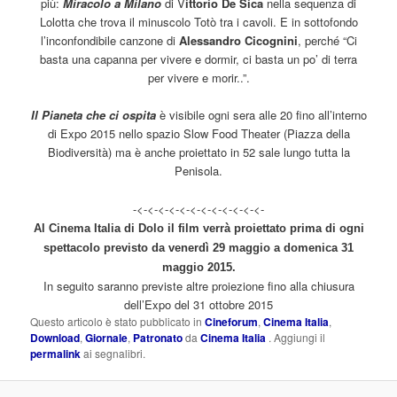
più:
Miracolo a Milano
di V
ittorio De Sica
nella sequenza di
Lolotta che trova il minuscolo Totò tra i cavoli. E in sottofondo
l’inconfondibile canzone di
Alessandro Cicognini
, perché “Ci
basta una capanna per vivere e dormir, ci basta un po’ di terra
per vivere e morir..”.
Il Pianeta che ci ospita
è visibile ogni sera alle 20 fino all’interno
di Expo 2015 nello spazio Slow Food Theater (Piazza della
Biodiversità) ma è anche proiettato in 52 sale lungo tutta la
Penisola.
-<-<-<-<-<-<-<-<-<-<-<-<-
Al Cinema Italia di Dolo il film verrà proiettato prima di ogni
spettacolo previsto da venerdì 29 maggio a domenica 31
maggio 2015.
In seguito saranno previste altre proiezione fino alla chiusura
dell’Expo del 31 ottobre 2015
Questo articolo è stato pubblicato in
Cineforum
,
Cinema Italia
,
Download
,
Giornale
,
Patronato
da
Cinema Italia
. Aggiungi il
permalink
ai segnalibri.