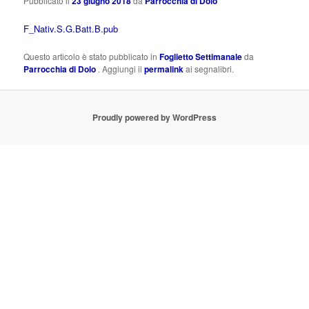
Pubblicato il
23 giugno 2018
da
Parrocchia di Dolo
F_Nativ.S.G.Batt.B.pub
Questo articolo è stato pubblicato in
Foglietto Settimanale
da
Parrocchia di Dolo
. Aggiungi il
permalink
ai segnalibri.
Proudly powered by WordPress