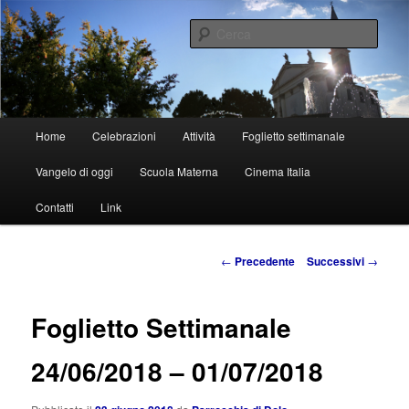
Vai
al
Cerca
contenuto
principale
Parrocchia di Dolo
Menu
Home
Celebrazioni
Attività
Foglietto settimanale
principale
Vangelo di oggi
Scuola Materna
Cinema Italia
Contatti
Link
Navigazione
←
Precedente
Successivi
→
articolo
Foglietto Settimanale
24/06/2018 – 01/07/2018