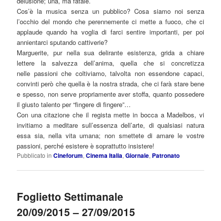
delusione; una, ma fatale.
Cos’è la musica senza un pubblico? Cosa siamo noi senza
l’occhio del mondo che perennemente ci mette a fuoco, che ci
applaude quando ha voglia di farci sentire importanti, per poi
annientarci sputando cattiverie?
Marguerite, pur nella sua delirante esistenza, grida a chiare
lettere la salvezza dell’anima, quella che si concretizza
nelle passioni che coltiviamo, talvolta non essendone capaci,
convinti però che quella è la nostra strada, che ci farà stare bene
e spesso, non serve propriamente aver stoffa, quanto possedere
il giusto talento per “fingere di fingere”…
Con una citazione che il regista mette in bocca a Madelbos, vi
invitiamo a meditare sull’essenza dell’arte, di qualsiasi natura
essa sia, nella vita umana; non smettete di amare le vostre
passioni, perché esistere è soprattutto insistere!
Pubblicato in
Cineforum
,
Cinema Italia
,
Giornale
,
Patronato
Foglietto Settimanale
20/09/2015 – 27/09/2015