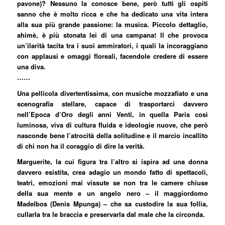
pavone)? Nessuno la conosce bene, però tutti gli ospiti
sanno che è molto ricca e che ha dedicato una vita intera
alla sua più grande passione: la musica. Piccolo dettaglio,
ahimè, è più stonata lei di una campana! Il che provoca
un’ilarità tacita tra i suoi ammiratori, i quali la incoraggiano
con applausi e omaggi floreali, facendole credere di essere
una diva.
……
Una pellicola divertentissima, con musiche mozzafiato e una
scenografia stellare, capace di trasportarci davvero
nell’Epoca d’Oro degli anni Venti, in quella Paris così
luminosa, viva di cultura fluida e ideologie nuove, che però
nasconde bene l’atrocità della solitudine e il marcio incallito
di chi non ha il coraggio di dire la verità.
Marguerite, la cui figura tra l’altro si ispira ad una donna
davvero esistita, crea adagio un mondo fatto di spettacoli,
teatri, emozioni mai vissute se non tra le camere chiuse
della sua mente e un angelo nero – il maggiordomo
Madelbos (Denis Mpunga) – che sa custodire la sua follia,
cullarla tra le braccia e preservarla dal male che la circonda.