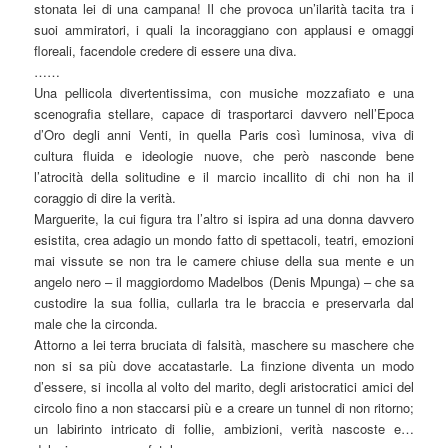
stonata lei di una campana! Il che provoca un’ilarità tacita tra i
suoi ammiratori, i quali la incoraggiano con applausi e omaggi
floreali, facendole credere di essere una diva.
……
Una pellicola divertentissima, con musiche mozzafiato e una
scenografia stellare, capace di trasportarci davvero nell’Epoca
d’Oro degli anni Venti, in quella Paris così luminosa, viva di
cultura fluida e ideologie nuove, che però nasconde bene
l’atrocità della solitudine e il marcio incallito di chi non ha il
coraggio di dire la verità.
Marguerite, la cui figura tra l’altro si ispira ad una donna davvero
esistita, crea adagio un mondo fatto di spettacoli, teatri, emozioni
mai vissute se non tra le camere chiuse della sua mente e un
angelo nero – il maggiordomo Madelbos (Denis Mpunga) – che sa
custodire la sua follia, cullarla tra le braccia e preservarla dal
male che la circonda.
Attorno a lei terra bruciata di falsità, maschere su maschere che
non si sa più dove accatastarle. La finzione diventa un modo
d’essere, si incolla al volto del marito, degli aristocratici amici del
circolo fino a non staccarsi più e a creare un tunnel di non ritorno;
un labirinto intricato di follie, ambizioni, verità nascoste e…