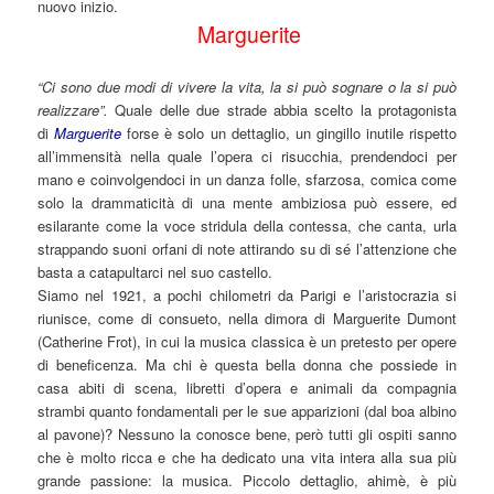
nuovo inizio.
Marguerite
“Ci sono due modi di vivere la vita, la si può sognare o la si può
realizzare”.
Quale delle due strade abbia scelto la protagonista
di
Marguerite
forse è solo un dettaglio, un gingillo inutile rispetto
all’immensità nella quale l’opera ci risucchia, prendendoci per
mano e coinvolgendoci in un danza folle, sfarzosa, comica come
solo la drammaticità di una mente ambiziosa può essere, ed
esilarante come la voce stridula della contessa, che canta, urla
strappando suoni orfani di note attirando su di sé l’attenzione che
basta a catapultarci nel suo castello.
Siamo nel 1921, a pochi chilometri da Parigi e l’aristocrazia si
riunisce, come di consueto, nella dimora di Marguerite Dumont
(Catherine Frot), in cui la musica classica è un pretesto per opere
di beneficenza. Ma chi è questa bella donna che possiede in
casa abiti di scena, libretti d’opera e animali da compagnia
strambi quanto fondamentali per le sue apparizioni (dal boa albino
al pavone)? Nessuno la conosce bene, però tutti gli ospiti sanno
che è molto ricca e che ha dedicato una vita intera alla sua più
grande passione: la musica. Piccolo dettaglio, ahimè, è più