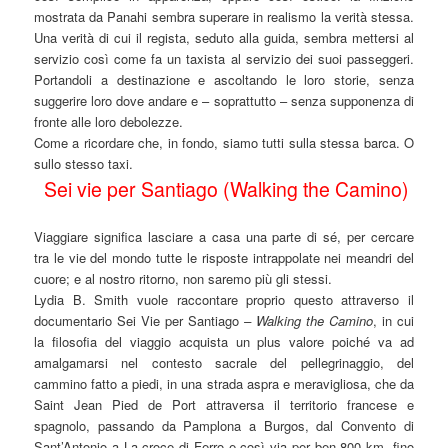
mostrata da Panahi sembra superare in realismo la verità stessa.
Una verità di cui il regista, seduto alla guida, sembra mettersi al
servizio così come fa un taxista al servizio dei suoi passeggeri.
Portandoli a destinazione e ascoltando le loro storie, senza
suggerire loro dove andare e – soprattutto – senza supponenza di
fronte alle loro debolezze.
Come a ricordare che, in fondo, siamo tutti sulla stessa barca. O
sullo stesso taxi.
Sei vie per Santiago (Walking the Camino)
Viaggiare significa lasciare a casa una parte di sé, per cercare
tra le vie del mondo tutte le risposte intrappolate nei meandri del
cuore; e al nostro ritorno, non saremo più gli stessi.
Lydia B. Smith vuole raccontare proprio questo attraverso il
documentario Sei Vie per Santiago
– Walking the Camino
, in cui
la filosofia del viaggio acquista un plus valore poiché va ad
amalgamarsi nel contesto sacrale del pellegrinaggio, del
cammino fatto a piedi, in una strada aspra e meravigliosa, che da
Saint Jean Pied de Port attraversa il territorio francese e
spagnolo, passando da Pamplona a Burgos, dal Convento di
Sant’Antonio a La croce di Ferro e così via per ben 800 km, fino