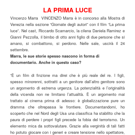
LA PRIMA LUCE
Vincenzo Marra VINCENZO Marra è in concorso alla Mostra di
Venezia nella sezione “Giornate degli autori” con il film “La prima
luce”. Nel cast, Riccardo Scamarcio, la cilena Daniela Ramirez e
Gianni Pezzolla, il bimbo di otto anni figlio di due persone che si
amano, si combattono, si perdono. Nelle sale, uscirà il 24
settembre.
Marra, le sue storie spesso nascono in forma di
documentario. Anche in questo caso?
“È un film di finzione ma direi che è più reale del re. I figli,
spesso minorenni, sottratti a un genitore dall’altro genitore sono
un argomento di estrema urgenza. La potenzialità e l’originalità
della vicenda non ne limitano l’attualità. È un argomento mai
trattato al cinema prima di adesso: è globalizzazione pure un
dramma che oltrepassa le frontiere. Documentandomi, ho
scoperto che nel Nord degli Usa una classifica ha stabilito che la
paura di perdere i propri figli precede la fobia del terrorismo. Un
elemento mica da sottovalutare. Grazie alla verginità di tali fatti
ho potuto giocare con i generi e creare tensione nello spettatore,