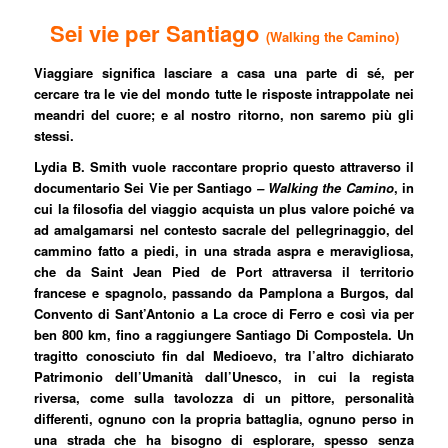
Sei vie per Santiago
(Walking the Camino)
Viaggiare significa lasciare a casa una parte di sé, per
cercare tra le vie del mondo tutte le risposte intrappolate nei
meandri del cuore; e al nostro ritorno, non saremo più gli
stessi.
Lydia B. Smith vuole raccontare proprio questo attraverso il
documentario Sei Vie per Santiago
– Walking the Camino
, in
cui la filosofia del viaggio acquista un plus valore poiché va
ad amalgamarsi nel contesto sacrale del pellegrinaggio, del
cammino fatto a piedi, in una strada aspra e meravigliosa,
che da Saint Jean Pied de Port attraversa il territorio
francese e spagnolo, passando da Pamplona a Burgos, dal
Convento di Sant’Antonio a La croce di Ferro e così via per
ben 800 km, fino a raggiungere Santiago Di Compostela. Un
tragitto conosciuto fin dal Medioevo, tra l’altro dichiarato
Patrimonio dell’Umanità dall’Unesco, in cui la regista
riversa, come sulla tavolozza di un pittore, personalità
differenti, ognuno con la propria battaglia, ognuno perso in
una strada che ha bisogno di esplorare, spesso senza