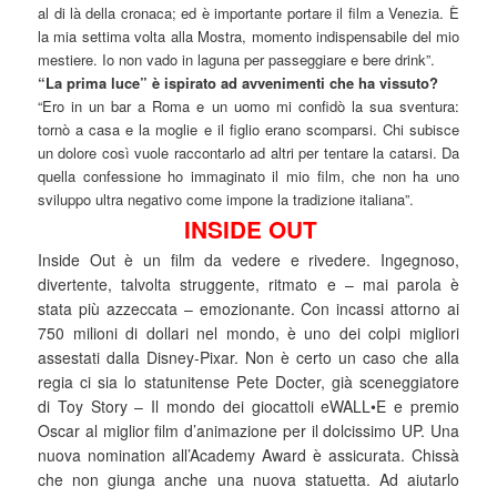
al di là della cronaca; ed è importante portare il film a Venezia. È
la mia settima volta alla Mostra, momento indispensabile del mio
mestiere. Io non vado in laguna per passeggiare e bere drink”.
“La prima luce” è ispirato ad avvenimenti che ha vissuto?
“Ero in un bar a Roma e un uomo mi confidò la sua sventura:
tornò a casa e la moglie e il figlio erano scomparsi. Chi subisce
un dolore così vuole raccontarlo ad altri per tentare la catarsi. Da
quella confessione ho immaginato il mio film, che non ha uno
sviluppo ultra negativo come impone la tradizione italiana”.
INSIDE OUT
Inside Out è un film da vedere e rivedere. Ingegnoso,
divertente, talvolta struggente, ritmato e – mai parola è
stata più azzeccata – emozionante. Con incassi attorno ai
750 milioni di dollari nel mondo, è uno dei colpi migliori
assestati dalla Disney-Pixar. Non è certo un caso che alla
regia ci sia lo statunitense Pete Docter, già sceneggiatore
di Toy Story – Il mondo dei giocattoli eWALL•E e premio
Oscar al miglior film d’animazione per il dolcissimo UP. Una
nuova nomination all’Academy Award è assicurata. Chissà
che non giunga anche una nuova statuetta. Ad aiutarlo