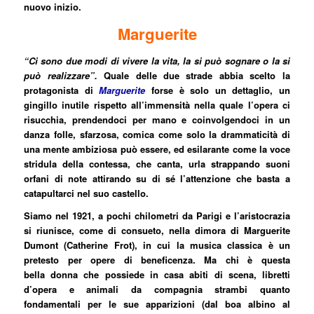
nuovo inizio.
Marguerite
“Ci sono due modi di vivere la vita, la si può sognare o la si
può realizzare”.
Quale delle due strade abbia scelto la
protagonista di
Marguerite
forse è solo un dettaglio, un
gingillo inutile rispetto all’immensità nella quale l’opera ci
risucchia, prendendoci per mano e coinvolgendoci in un
danza folle, sfarzosa, comica come solo la drammaticità di
una mente ambiziosa può essere, ed esilarante come la voce
stridula della contessa, che canta, urla strappando suoni
orfani di note attirando su di sé l’attenzione che basta a
catapultarci nel suo castello.
Siamo nel 1921, a pochi chilometri da Parigi e l’aristocrazia
si riunisce, come di consueto, nella dimora di Marguerite
Dumont (Catherine Frot), in cui la musica classica è un
pretesto per opere di beneficenza. Ma chi è questa
bella donna che possiede in casa abiti di scena, libretti
d’opera e animali da compagnia strambi quanto
fondamentali per le sue apparizioni (dal boa albino al