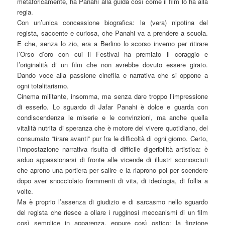
metaforicamente, ha Panahi alla guida così come il film lo ha alla
regia.
Con un’unica concessione biografica: la (vera) nipotina del
regista, saccente e curiosa, che Panahi va a prendere a scuola.
E che, senza lo zio, era a Berlino lo scorso inverno per ritirare
l’Orso d’oro con cui il Festival ha premiato il coraggio e
l’originalità di un film che non avrebbe dovuto essere girato.
Dando voce alla passione cinefila e narrativa che si oppone a
ogni totalitarismo.
Cinema militante, insomma, ma senza dare troppo l’impressione
di esserlo. Lo sguardo di Jafar Panahi è dolce e guarda con
condiscendenza le miserie e le convinzioni, ma anche quella
vitalità nutrita di speranza che è motore del vivere quotidiano, del
consumato “tirare avanti” pur fra le difficoltà di ogni giorno. Certo,
l’impostazione narrativa risulta di difficile digeribilità artistica: è
arduo appassionarsi di fronte alle vicende di illustri sconosciuti
che aprono una portiera per salire e la riaprono poi per scendere
dopo aver snocciolato frammenti di vita, di ideologia, di follia a
volte.
Ma è proprio l’assenza di giudizio e di sarcasmo nello sguardo
del regista che riesce a oliare i rugginosi meccanismi di un film
così semplice in apparenza, eppure così ostico: la finzione