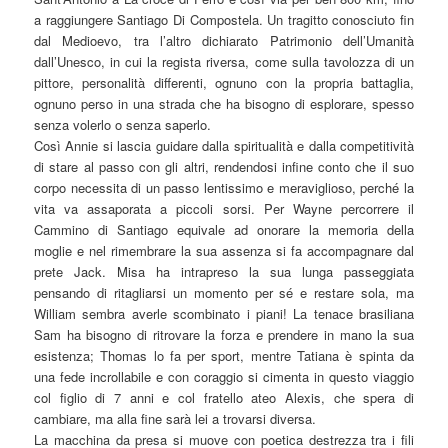
a raggiungere Santiago Di Compostela. Un tragitto conosciuto fin
dal Medioevo, tra l’altro dichiarato Patrimonio dell’Umanità
dall’Unesco, in cui la regista riversa, come sulla tavolozza di un
pittore, personalità differenti, ognuno con la propria battaglia,
ognuno perso in una strada che ha bisogno di esplorare, spesso
senza volerlo o senza saperlo.
Così Annie si lascia guidare dalla spiritualità e dalla competitività
di stare al passo con gli altri, rendendosi infine conto che il suo
corpo necessita di un passo lentissimo e meraviglioso, perché la
vita va assaporata a piccoli sorsi. Per Wayne percorrere il
Cammino di Santiago equivale ad onorare la memoria della
moglie e nel rimembrare la sua assenza si fa accompagnare dal
prete Jack. Misa ha intrapreso la sua lunga passeggiata
pensando di ritagliarsi un momento per sé e restare sola, ma
William sembra averle scombinato i piani! La tenace brasiliana
Sam ha bisogno di ritrovare la forza e prendere in mano la sua
esistenza; Thomas lo fa per sport, mentre Tatiana è spinta da
una fede incrollabile e con coraggio si cimenta in questo viaggio
col figlio di 7 anni e col fratello ateo Alexis, che spera di
cambiare, ma alla fine sarà lei a trovarsi diversa.
La macchina da presa si muove con poetica destrezza tra i fili