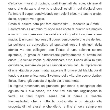
d’erba commossi di rugiada, prati illuminati dal sole, distese di
grano che danzano al vento e piccoli ostelli in cui rifugiarsi con
l’anima e il corpo, condividendo non solo il cibo, ma anche ansie,
dolori, aspettative e gioie.
Credo di essere nata per fare questo film – racconta la Smith –
Percorrendo il Cammino mi sono resa conto di quanto sia magico
e sacro… non pensavo che sarei stata in grado di captare la sua
magia. È un cammino verso il cuore, verso quello che c’è dentro.
La pellicola sa convogliare gli spettatori verso il ghirigori della
storica via dei pellegrini, con l’aiuto di una colonna sonora
spirituale, in grado di sintonizzarsi perfettamente al battito del
cuore. Fa venire voglia di abbandonare tutto il caos della routine
quotidiana, mettere da parte i rancori accumulati, le imprecisioni
di una vita già programmata; azzerare il rumore del bla bla bla di
fondo e alzare unicamente il volume della vita che scorre dentro:
fluida, libera, già conscia di quale sia la sua meta.
La regista americana sa prenderci per mano e insegnarci che
ognuno ha il suo passo, ma che tutti alla fine raggiungono la
vetta; sa farci capire, senza giri di parole e filosofie
trascendentali, che la tutta la nostra vita è un viaggio alla
scoperta di noi stessi e che dietro la fine si cela sempre un