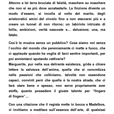
Attorno a lei terra bruciata di falsità, maschere su maschere
che non si sa più dove accatastarle. La finzione diventa un
modo d’essere, si incolla al volto del marito, degli
aristocratici amici del circolo fino a non staccarsi più e a
creare un tunnel di non ritorno; un labirinto intricato di
follie, ambizioni, verità nascoste e… delusione; una, ma
fatale.
Cos’è la musica senza un pubblico? Cosa siamo noi senza
l’occhio del mondo che perennemente ci mette a fuoco, che
ci applaude quando ha voglia di farci sentire importanti, per
poi annientarci sputando cattiverie?
Marguerite, pur nella sua delirante esistenza, grida a chiare
lettere la salvezza dell’anima, quella che si concretizza
nelle passioni che coltiviamo, talvolta non essendone
capaci, convinti però che quella è la nostra strada, che ci
farà stare bene e spesso, non serve propriamente aver
stoffa, quanto possedere il giusto talento per “fingere
di fingere”…
Con una citazione che il regista mette in bocca a Madelbos,
vi invitiamo a meditare sull’essenza dell’arte, di qualsiasi