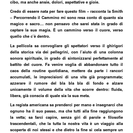
cibo, ma anche ansie, dolori, aspettative e gioie.
Credo di essere nata per fare questo film – racconta la Smith
– Percorrendo il Cammino mi sono resa conto di quanto sia
magico e sacro… non pensavo che sarei stata in grado di
captare la sua magia. È un cammino verso il cuore, verso
quello che c’è dentro.
La pellicola sa convogliare gli spettatori verso il ghirigori
della storica via dei pellegrini, con l’aiuto di una colonna
sonora spirituale, in grado di sintonizzarsi perfettamente al
battito del cuore. Fa venire voglia di abbandonare tutto il
caos della routine quotidiana, mettere da parte i rancori
accumulati, le imprecisioni di una vita già programmata;
azzerare il rumore del bla bla bla di fondo e alzare
unicamente il volume della vita che scorre dentro: fluida,
libera, già conscia di quale sia la sua meta.
La regista americana sa prenderci per mano e insegnarci che
ognuno ha il suo passo, ma che tutti alla fine raggiungono
la vetta; sa farci capire, senza giri di parole e filosofie
trascendentali, che la tutta la nostra vita è un viaggio alla
scoperta di noi stessi e che dietro la fine si cela sempre un