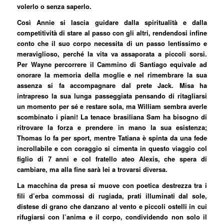
volerlo o senza saperlo.
Così Annie si lascia guidare dalla spiritualità e dalla
competitività di stare al passo con gli altri, rendendosi infine
conto che il suo corpo necessita di un passo lentissimo e
meraviglioso, perché la vita va assaporata a piccoli sorsi.
Per Wayne percorrere il Cammino di Santiago equivale ad
onorare la memoria della moglie e nel rimembrare la sua
assenza si fa accompagnare dal prete Jack. Misa ha
intrapreso la sua lunga passeggiata pensando di ritagliarsi
un momento per sé e restare sola, ma William sembra averle
scombinato i piani! La tenace brasiliana Sam ha bisogno di
ritrovare la forza e prendere in mano la sua esistenza;
Thomas lo fa per sport, mentre Tatiana è spinta da una fede
incrollabile e con coraggio si cimenta in questo viaggio col
figlio di 7 anni e col fratello ateo Alexis, che spera di
cambiare, ma alla fine sarà lei a trovarsi diversa.
La macchina da presa si muove con poetica destrezza tra i
fili d’erba commossi di rugiada, prati illuminati dal sole,
distese di grano che danzano al vento e piccoli ostelli in cui
rifugiarsi con l’anima e il corpo, condividendo non solo il