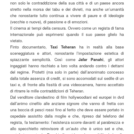
non solo le contraddizione della sua città e di un paese ancora
stretto nella morsa dei tabu e dei divieti, ma anche un’umanità
che nonostante tutto continua a vivere di paure e di ideologie
(vecchie o nuove), di passione e di emozioni.
Il cinema ai tempi della censura. Ovvero come un regista di fama
internazionale può esprimersi quando il suo paese glielo ha
vietato.
Finto documentario,
Taxi Teheran
ha in realtà alla base
sceneggiatura e attori, nonostante l’impostazione estetica di
spiazzante semplicità. Così come
Jafar Panahi
, gli attori
ingaggiati hanno rischiato a loro volta andando contro i dettami
del regime. Protetti (ma solo in parte) dall’anonimato concesso
dalla totale assenza di credit, si sono accomodati sul sedile di un
taxi e, di fronte alla fissità di una videocamera, hanno accettato
di ritrarre le mille contraddizioni di Teheran.
Dal venditore clandestino di film hollywoodiani ed europei in dvd
dall’animo cinefilo alle anziane signore che vanno di fretta con
una boccia di pesci rossi fino al ferito che deve essere portato in
ospedale assistito dalla moglie e che, ripreso dal telefono del
regista, fa testamento: l’esistenza scorre davanti al parabrezza e
allo specchietto retrovisore di un’auto che è unico set e che,