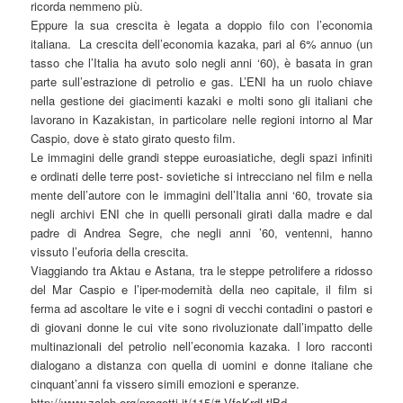
ricorda nemmeno più.
Eppure la sua crescita è legata a doppio filo con l’economia
italiana. La crescita dell’economia kazaka, pari al 6% annuo (un
tasso che l’Italia ha avuto solo negli anni ‘60), è basata in gran
parte sull’estrazione di petrolio e gas. L’ENI ha un ruolo chiave
nella gestione dei giacimenti kazaki e molti sono gli italiani che
lavorano in Kazakistan, in particolare nelle regioni intorno al Mar
Caspio, dove è stato girato questo film.
Le immagini delle grandi steppe euroasiatiche, degli spazi infiniti
e ordinati delle terre post- sovietiche si intrecciano nel film e nella
mente dell’autore con le immagini dell’Italia anni ‘60, trovate sia
negli archivi ENI che in quelli personali girati dalla madre e dal
padre di Andrea Segre, che negli anni ’60, ventenni, hanno
vissuto l’euforia della crescita.
Viaggiando tra Aktau e Astana, tra le steppe petrolifere a ridosso
del Mar Caspio e l’iper-modernità della neo capitale, il film si
ferma ad ascoltare le vite e i sogni di vecchi contadini o pastori e
di giovani donne le cui vite sono rivoluzionate dall’impatto delle
multinazionali del petrolio nell’economia kazaka. I loro racconti
dialogano a distanza con quella di uomini e donne italiane che
cinquant’anni fa vissero simili emozioni e speranze.
http://www.zalab.org/progetti-it/115/#.VfsKrdLtlBd