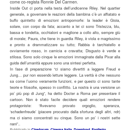
come co-regista Ronnie Del Carmen.
Inside Out ci porta nella testa dell’undicenne Riley. Nel quartier
generale, a governare le reazioni della bambina c’è un affiatato e
buffo quintetto di emozioni antropomorfe: la leader è Gioia,
solare, con corpo da fata; accanto a lei ci sono Tristezza, blu,
bassa e tondetta, occhialoni e maglione a collo alto, sempre giù
di morale; Paura, che tiene in guardia Riley, è viola e magrissimo
e pronto a drammatizzare su tutto; Rabbia è tarchiatello e
ovviamente rosso, in camicia e cravatta; Disgusto è verde e
stilosa. Sono solo cinque le emozioni immaginate dalla Pixar alla
guida dell’umanità eppure sono una sintesi perfetta.
In fase di preparazione “ci siamo divertiti a leggere Freud e
Jung… pur non essendo letture leggere. La verità è che nessuno
sa come l’uomo veramente funzioni, e per questo ci sono tante
teorie e filosofie, spesso in conflitto. La nostra è una versione un
po’ più pop di Jung”, ha detto Docter a Roma per presentare il
cartoon. Non è stato facile decidere quali emozioni rendere
protagoniste: “Avevamo provato orgoglio, speranza,
‘schadenfreude’ (piacere procurato dalla sfortuna degli altri, ndr)
ma ci siamo concentrati su cinque. Sono un po’ i nostri sette
nani”..
Pubblicato in
Cineforum
,
Cinema Italia
,
Download
,
Foglietto