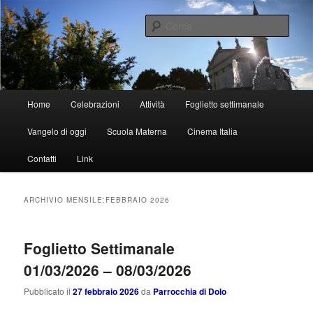
Vai
Vai
al
al
Cerca
contenuto
contenuto
principale
secondario
Parrocchia di Dolo
Menu
Home
Celebrazioni
Attività
Foglietto settimanale
principale
Vangelo di oggi
Scuola Materna
Cinema Italia
Contatti
Link
ARCHIVIO MENSILE:
FEBBRAIO 2026
Foglietto Settimanale
01/03/2026 – 08/03/2026
Pubblicato il
27 febbraio 2026
da
Parrocchia di Dolo