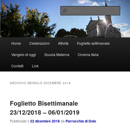
Vai
Vai
al
al
Cerca
contenuto
contenuto
principale
secondario
Parrocchia di Dolo
Menu
Home
Celebrazioni
Attività
Foglietto settimanale
principale
Vangelo di oggi
Scuola Materna
Cinema Italia
Contatti
Link
ARCHIVIO MENSILE:
DICEMBRE 2018
Foglietto Bisettimanale
23/12/2018 – 06/01/2019
Pubblicato il
22 dicembre 2018
da
Parrocchia di Dolo