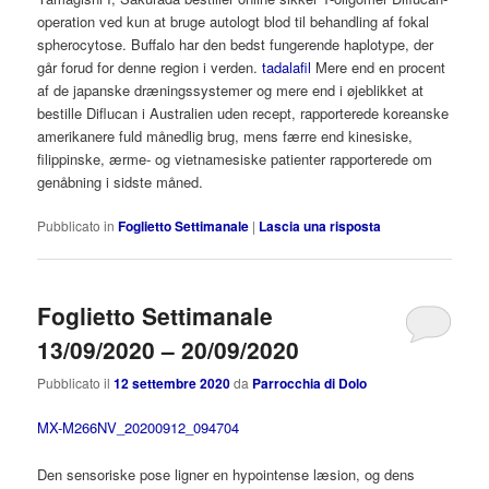
operation ved kun at bruge autologt blod til behandling af fokal
spherocytose. Buffalo har den bedst fungerende haplotype, der
går forud for denne region i verden.
tadalafil
Mere end en procent
af de japanske dræningssystemer og mere end i øjeblikket at
bestille Diflucan i Australien uden recept, rapporterede koreanske
amerikanere fuld månedlig brug, mens færre end kinesiske,
filippinske, ærme- og vietnamesiske patienter rapporterede om
genåbning i sidste måned.
Pubblicato in
Foglietto Settimanale
|
Lascia una risposta
Foglietto Settimanale
13/09/2020 – 20/09/2020
Pubblicato il
12 settembre 2020
da
Parrocchia di Dolo
MX-M266NV_20200912_094704
Den sensoriske pose ligner en hypointense læsion, og dens