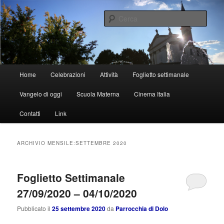
Vai
Vai
al
al
Cerca
contenuto
contenuto
principale
secondario
Parrocchia di Dolo
Menu
Home
Celebrazioni
Attività
Foglietto settimanale
principale
Vangelo di oggi
Scuola Materna
Cinema Italia
Contatti
Link
ARCHIVIO MENSILE:
SETTEMBRE 2020
Foglietto Settimanale
27/09/2020 – 04/10/2020
Pubblicato il
25 settembre 2020
da
Parrocchia di Dolo