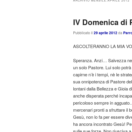
ARCHIVIO MENSILE:
APRILE 2012
IV Domenica di 
Pubblicato il
29 aprile 2012
da
Parro
ASCOLTERANNO LA MIA V
Speranza. Anzi… Salvezza nell
un solo Pastore. Lui solo potr
capirne n’è i tempi, nè le strat
sua onnipotenza di Pastore del
lontani dalla Bellezza e Gioia
anche disperata perché incapac
pericoloso sempre in agguato…e 
mercenari pronti a sfruttare i
Gesù, non lo fa per essere div
ha ancora incontrato Gesù! Per
sulle sue forze. Non riusciva 