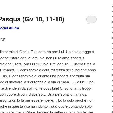
Pasqua (Gv 10, 11-18)
cchia di Dolo
OCE
e parole di Gesù. Tutti saremo con Lui. Un solo gregge e
à conquistare ogni cuore. Noi non riusciamo ancora a
egie che userà. Ma Lui ci vuole Tutti con sé. E userà tutta la
l’umanità. È consapevole della tristezza dei cuori che sono
 di Dio. È consapevole di quanto una pecora sperduta sia
e di ritrovare la sicurezza e la via di casa… C’è un Lupo
difendersi da soli non è possibile! Ci sono tanti, troppi
l buon cuore di ogni disperso… Una persona lontana da
erso…non lo fa per essere ribelle… Lo fa solo perché non
ché in questa vita ha indurito il suo cuore contando solo
a pensare che la Vita è davvero la bellezza più grande che