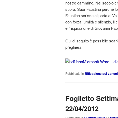
nostro cammino. Nel secolo ch
suora: Suor Faustina perché lo
Faustina scrisse ci porta al Vo
con forza, umiltà e silenzio, il
e l’ ispirazione di Giovanni Paol
Qui di seguito è possibile scar
preghiera.
Microsoft Word – dia
Pubblicato in
Riflessione sul vange
Foglietto Settim
22/04/2012
Pubblicato il
14 aprile 2012
da
Parro