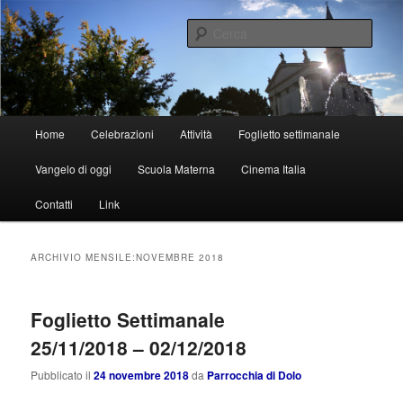
Vai
Vai
al
al
Cerca
contenuto
contenuto
principale
secondario
Parrocchia di Dolo
Menu
Home
Celebrazioni
Attività
Foglietto settimanale
principale
Vangelo di oggi
Scuola Materna
Cinema Italia
Contatti
Link
ARCHIVIO MENSILE:
NOVEMBRE 2018
Foglietto Settimanale
25/11/2018 – 02/12/2018
Pubblicato il
24 novembre 2018
da
Parrocchia di Dolo