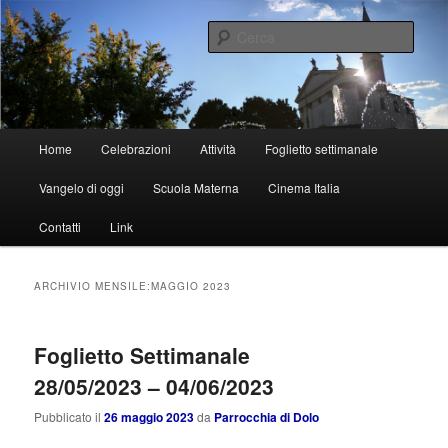
Vai
Vai
al
al
Cerca
contenuto
contenuto
principale
secondario
Parrocchia di Dolo
Menu
Home
Celebrazioni
Attività
Foglietto settimanale
principale
Vangelo di oggi
Scuola Materna
Cinema Italia
Contatti
Link
ARCHIVIO MENSILE:
MAGGIO 2023
Foglietto Settimanale
28/05/2023 – 04/06/2023
Pubblicato il
26 maggio 2023
da
Parrocchia di Dolo