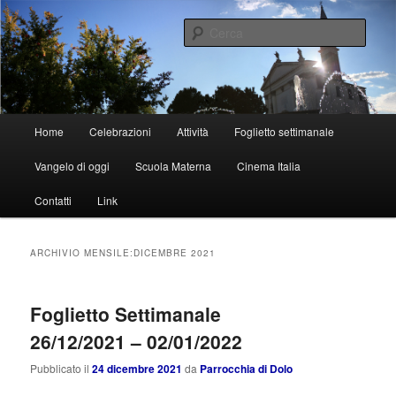
Vai
Vai
al
al
Cerca
contenuto
contenuto
principale
secondario
Parrocchia di Dolo
Menu
Home
Celebrazioni
Attività
Foglietto settimanale
principale
Vangelo di oggi
Scuola Materna
Cinema Italia
Contatti
Link
ARCHIVIO MENSILE:
DICEMBRE 2021
Foglietto Settimanale
26/12/2021 – 02/01/2022
Pubblicato il
24 dicembre 2021
da
Parrocchia di Dolo