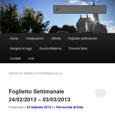
Vai
Vai
al
al
Cerca
contenuto
contenuto
principale
secondario
Parrocchia di Dolo
Menu
Home
Celebrazioni
Attività
Foglietto settimanale
principale
Vangelo di oggi
Scuola Materna
Cinema Italia
Contatti
Link
ARCHIVIO MENSILE:
FEBBRAIO 2013
Foglietto Settimanale
24/02/2013 – 03/03/2013
Pubblicato il
23 febbraio 2013
da
Parrocchia di Dolo