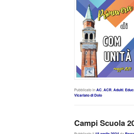
Pubblicato in
AC
,
ACR
,
Adulti
,
Educ
Vicariato di Dolo
Campi Scuola 2
Pubblicato il
18 aprile 2024
da
Parro