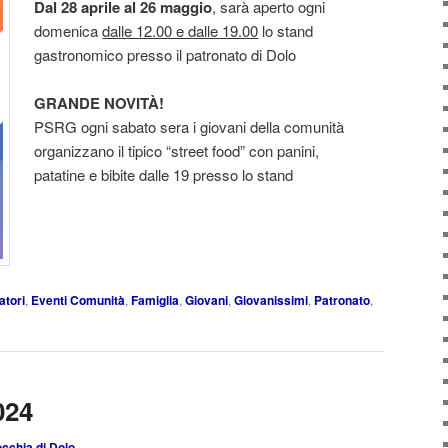
Dal 28 aprile al 26 maggio
, sarà aperto ogni
domenica
dalle 12.00 e dalle 19.00
lo stand
gastronomico presso il patronato di Dolo
GRANDE NOVITÀ!
PSRG ogni sabato sera i giovani della comunità
organizzano il tipico “street food” con panini,
patatine e bibite dalle 19 presso lo stand
atori
,
Eventi Comunità
,
Famiglia
,
Giovani
,
Giovanissimi
,
Patronato
,
024
cchia di Dolo