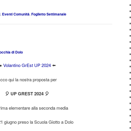
i
,
Eventi Comunità
,
Foglietto Settimanale
occhia di Dolo
➡️
Volantino GrEst UP 2024
⬅️
cco qui la nostra proposta per
🎈 UP GREST 2024 🎈
rima elementare alla seconda media
21 giugno preso la Scuola Giotto a Dolo