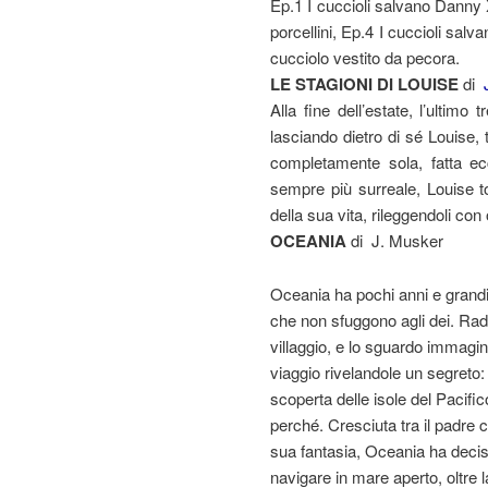
Ep.1 I cuccioli salvano Danny X
porcellini, Ep.4 I cuccioli salv
cucciolo vestito da pecora.
LE STAGIONI DI LOUISE
di
Alla fine dell’estate, l’ultimo 
lasciando dietro di sé Louise,
completamente sola, fatta ec
sempre più surreale, Louise to
della sua vita, rileggendoli con
OCEANIA
di J. Musker
Oceania ha pochi anni e grandi 
che non sfuggono agli dei. Radi
villaggio, e lo sguardo immagin
viaggio rivelandole un segreto: i
scoperta delle isole del Pacif
perché. Cresciuta tra il padre 
sua fantasia, Oceania ha deciso
navigare in mare aperto, oltre l