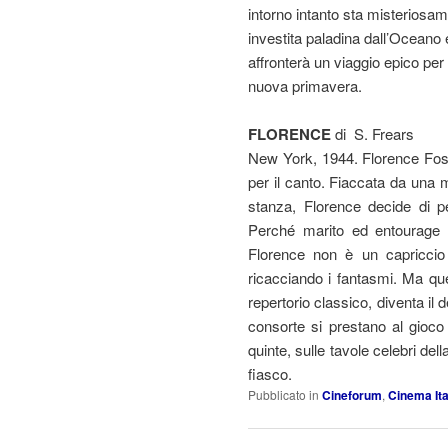
intorno intanto sta misteriosa
investita paladina dall’Oceano 
affronterà un viaggio epico per
nuova primavera.
FLORENCE
di S. Frears
New York, 1944. Florence Fos
per il canto. Fiaccata da una 
stanza, Florence decide di p
Perché marito ed entourage h
Florence non è un capriccio
ricacciando i fantasmi. Ma que
repertorio classico, diventa il
consorte si prestano al gioco 
quinte, sulle tavole celebri de
fiasco.
Pubblicato in
Cineforum
,
Cinema Ita