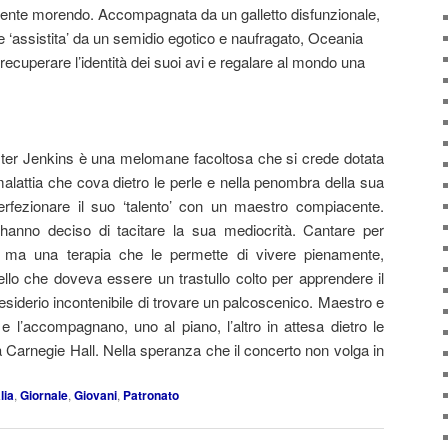
mente morendo. Accompagnata da un galletto disfunzionale,
e ‘assistita’ da un semidio egotico e naufragato, Oceania
 recuperare l’identità dei suoi avi e regalare al mondo una
ter Jenkins è una melomane facoltosa che si crede dotata
malattia che cova dietro le perle e nella penombra della sua
erfezionare il suo ‘talento’ con un maestro compiacente.
anno deciso di tacitare la sua mediocrità. Cantare per
 ma una terapia che le permette di vivere pienamente,
llo che doveva essere un trastullo colto per apprendere il
 desiderio incontenibile di trovare un palcoscenico. Maestro e
e l’accompagnano, uno al piano, l’altro in attesa dietro le
lla Carnegie Hall. Nella speranza che il concerto non volga in
lia
,
Giornale
,
Giovani
,
Patronato