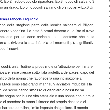
, Ep.2 Il robo-cucciolo riparatore, Ep.3 I cuccioli salvano 3
ano un drago, Ep.5 I cuccioli salvano gli orsi polari – Ep.6 Un
Jean-François Laguionie
treno della stagione parte dalla località balneare di Biligen,
 tenera vecchina. La città è ormai deserta e Louise si trova
cezione per un cane parlante. In un contesto che si fa
rna a rivivere la sua infanzia e i momenti più significativi
 occhi nuovi.
occhi, un’attitudine al prossimo e un’attrazione per il mare
osa e felice cresce sotto l’ala protettiva del padre, capo del
ifico della nonna che favorisce la sua inclinazione al
 Maori sono stati grandi marinai. Viaggiatori irriducibili alla
ico, da secoli hanno smesso di viaggiare e nessuno sa
che sogna per lei una vita stanziale e una nonna che nutre la
 di prendere in mano il timone del proprio destino e di
a barriera corallina, limite imposto dal genitore. Il mondo