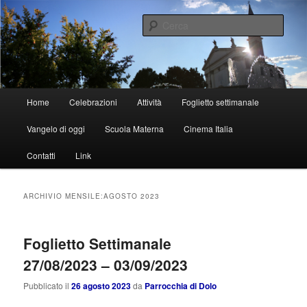
Vai
Vai
al
al
Cerca
contenuto
contenuto
principale
secondario
Parrocchia di Dolo
Menu
Home
Celebrazioni
Attività
Foglietto settimanale
principale
Vangelo di oggi
Scuola Materna
Cinema Italia
Contatti
Link
ARCHIVIO MENSILE:
AGOSTO 2023
Foglietto Settimanale
27/08/2023 – 03/09/2023
Pubblicato il
26 agosto 2023
da
Parrocchia di Dolo