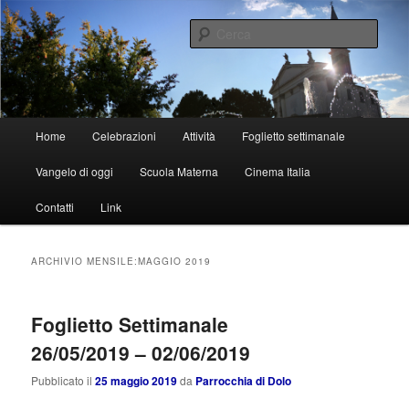
Vai
Vai
al
al
Cerca
contenuto
contenuto
principale
secondario
Parrocchia di Dolo
Menu
Home
Celebrazioni
Attività
Foglietto settimanale
principale
Vangelo di oggi
Scuola Materna
Cinema Italia
Contatti
Link
ARCHIVIO MENSILE:
MAGGIO 2019
Foglietto Settimanale
26/05/2019 – 02/06/2019
Pubblicato il
25 maggio 2019
da
Parrocchia di Dolo