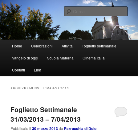
Vai
Vai
al
al
Cerca
contenuto
contenuto
principale
secondario
Parrocchia di Dolo
Menu
Home
Celebrazioni
Attività
Foglietto settimanale
principale
Vangelo di oggi
Scuola Materna
Cinema Italia
Contatti
Link
ARCHIVIO MENSILE:
MARZO 2013
Foglietto Settimanale
31/03/2013 – 7/04/2013
Pubblicato il
30 marzo 2013
da
Parrocchia di Dolo