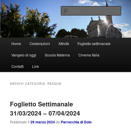
Vai
Vai
al
al
Cerca
contenuto
contenuto
principale
secondario
Parrocchia di Dolo
Menu
Home
Celebrazioni
Attività
Foglietto settimanale
principale
Vangelo di oggi
Scuola Materna
Cinema Italia
Contatti
Link
ARCHIVI CATEGORIA:
PASQUA
Foglietto Settimanale
31/03/2024 – 07/04/2024
Pubblicato il
29 marzo 2024
da
Parrocchia di Dolo