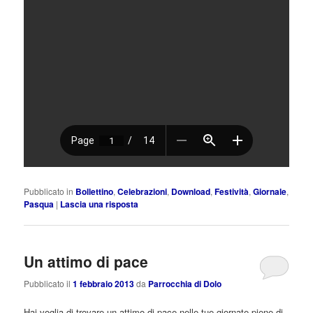
Pubblicato in
Bollettino
,
Celebrazioni
,
Download
,
Festività
,
Giornale
,
Pasqua
|
Lascia una risposta
Un attimo di pace
Pubblicato il
1 febbraio 2013
da
Parrocchia di Dolo
Hai voglia di trovare un attimo di pace nelle tue giornate piene di