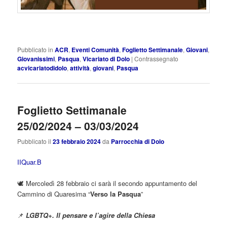
Pubblicato in
ACR
,
Eventi Comunità
,
Foglietto Settimanale
,
Giovani
,
Giovanissimi
,
Pasqua
,
Vicariato di Dolo
|
Contrassegnato
acvicariatodidolo
,
attività
,
giovani
,
Pasqua
Foglietto Settimanale
25/02/2024 – 03/03/2024
Pubblicato il
23 febbraio 2024
da
Parrocchia di Dolo
IIQuar.B
🕊️ Mercoledì 28 febbraio ci sarà il secondo appuntamento del
Cammino di Quaresima “
Verso la Pasqua
”
📌
LGBTQ+. Il pensare e l’agire della Chiesa